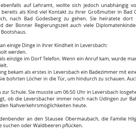
 ebenfalls auf Lehramt, wollte sich jedoch unabhängig vo
 bereits als Kind viel Kontakt zu ihrer Großmutter in Bad
ich, nach Bad Godesberg zu gehen. Sie heiratete dort 
d der Bonner Regierungszeit auch viele Diplomatenkinder 
n Bootshaus.
n einige Dinge in ihrer Kindheit in Leversbach:
holt werden.
 als einzige im Dorf Telefon. Wenn ein Anruf kam, wurde ma
elt.
ng bekam als erstes in Leversbach ein Badezimmer mit eine
 Sie bohrten Löcher in die Tür, um hindurch zu schauen. Auc
 zur Schule. Sie musste um 06:50 Uhr in Leversbach losge
gt, ob die Leversbacher immer noch nach Üdingen zur Bah
 den Nahverkehrsmöglichkeiten heute.
üdenbender an den Stausee Obermaubach, die Familie Hilge
lze suchen oder Waldbeeren pflücken.