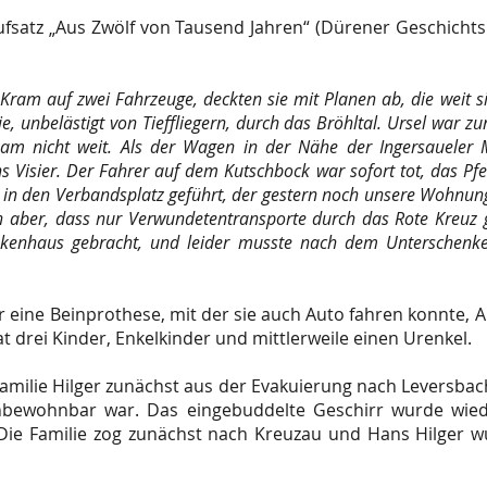
ufsatz „Aus Zwölf von Tausend Jahren“ (Dürener Geschichts
Kram auf zwei Fahrzeuge, deckten sie mit Planen ab, die weit 
e, unbelästigt von Tieffliegern, durch das Bröhltal. Ursel war 
am nicht weit. Als der Wagen in der Nähe der Ingersaueler 
 Visier. Der Fahrer auf dem Kutschbock war sofort tot, das Pfe
ste in den Verbandsplatz geführt, der gestern noch unsere Wohn
en aber, dass nur Verwundetentransporte durch das Rote Kreuz
kenhaus gebracht, und leider musste nach dem Unterschenke
ine Beinprothese, mit der sie auch Auto fahren konnte, Aut
t drei Kinder, Enkelkinder und mittlerweile einen Urenkel.
amilie Hilger zunächst aus der Evakuierung nach Leversbac
unbewohnbar war. Das eingebuddelte Geschirr wurde wied
ie Familie zog zunächst nach Kreuzau und Hans Hilger wu