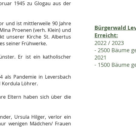
bruar 1945 zu Glogau aus der
or und ist mittlerweile 90 Jahre
Bürgerwald Le
 Mina Proenen (verh. Klein) und
Erreicht:
kt unserer Kirche St. Albertus
2022 / 2023
es seiner Frühwerke.
- 2500 Bäume ge
ster. Er ist ein katholischer
​2021
- 1500 Bäume ge
944 als Pandemie in Leversbach
d Kordula Löhrer.
hre Eltern haben sich über die
er, Ursula Hilger, verlor ein
on nur wenigen Mädchen/ Frauen