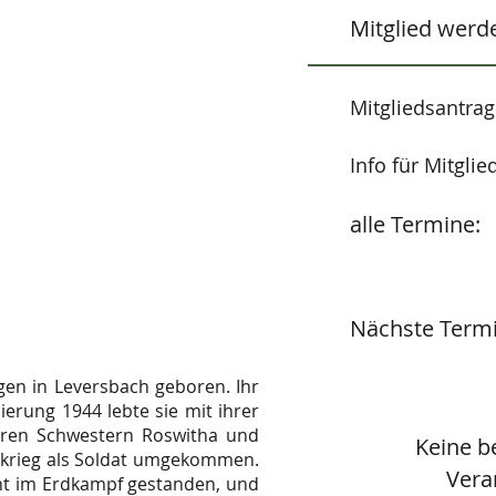
Mitglied werd
Mitgliedsantrag
Info für Mitglie
alle Termine:
Nächste Term
tgen in Leversbach geboren. Ihr
ierung 1944 lebte sie mit ihrer
teren Schwestern Roswitha und
Keine b
ltkrieg als Soldat umgekommen.
Vera
ront im Erdkampf gestanden, und