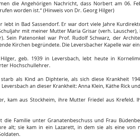
men die Angehörigen Nachricht, dass Norbert am 06. Fe
rufen worden ist.“ (Hinweis von Dr. Georg Hilger)
r lebt in Bad Sassendorf. Er war dort viele Jahre Kurdirekt
chuljahr mit meiner Mutter Maria Grisar (verh. Lauscher),
). Sein Patenonkel war Prof. Rudolf Schwarz, der Archite
ende Kirchen begründete. Die Leversbacher Kapelle war ein
ilger, geb. 1939 in Leversbach, lebt heute in Kornelimün
rter Hochschullehrer.
 starb als Kind an Diphterie, als sich diese Krankheit 1
n Leversbach an dieser Krankheit: Anna Klein, Käthe Rick un
er, kam aus Stockheim, ihre Mutter Friedel aus Krefeld. I
t die Familie unter Granatenbeschuss und Frau Büdenbend
ahre alt; sie kam in ein Lazarett, in dem sie als eine v
Soldaten.